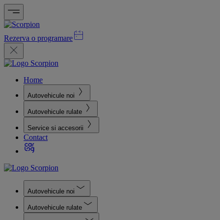
Rezerva o programare
Home
Autovehicule noi
Autovehicule rulate
Service si accesorii
Contact
Autovehicule noi
Autovehicule rulate