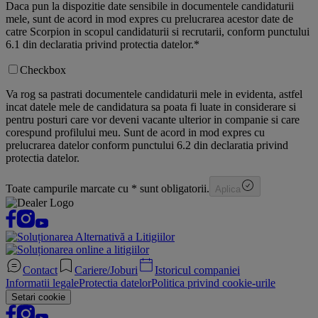
Daca pun la dispozitie date sensibile in documentele candidaturii
mele, sunt de acord in mod expres cu prelucrarea acestor date de
catre Scorpion in scopul candidaturii si recrutarii, conform punctului
6.1 din declaratia privind protectia datelor.
*
Checkbox
Va rog sa pastrati documentele candidaturii mele in evidenta, astfel
incat datele mele de candidatura sa poata fi luate in considerare si
pentru posturi care vor deveni vacante ulterior in companie si care
corespund profilului meu. Sunt de acord in mod expres cu
prelucrarea datelor conform punctului 6.2 din declaratia privind
protectia datelor.
Toate campurile marcate cu * sunt obligatorii.
Aplica
Contact
Cariere/Joburi
Istoricul companiei
Informatii legale
Protectia datelor
Politica privind cookie-urile
Setari cookie