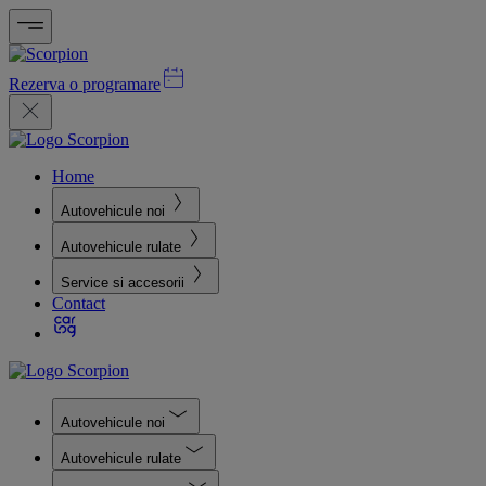
Rezerva o programare
Home
Autovehicule noi
Autovehicule rulate
Service si accesorii
Contact
Autovehicule noi
Autovehicule rulate