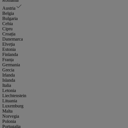
România
Austria
Belgia
Bulgaria
Cehia
Cipru
Croația
Danemarca
Elveția
Estonia
Finlanda
Franța
Germania
Grecia
Irlanda
Islanda
Italia
Letonia
Liechtenstein
Lituania
Luxemburg
Malta
Norvegia
Polonia
Portugalia