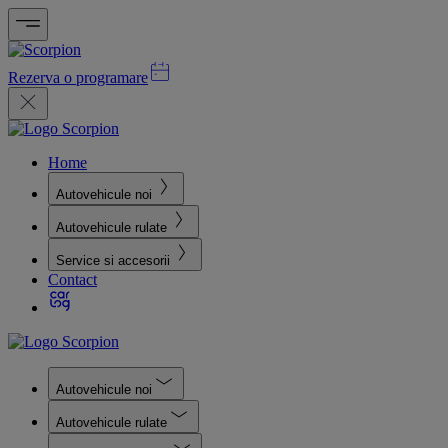
Rezerva o programare
Home
Autovehicule noi
Autovehicule rulate
Service si accesorii
Contact
Autovehicule noi
Autovehicule rulate