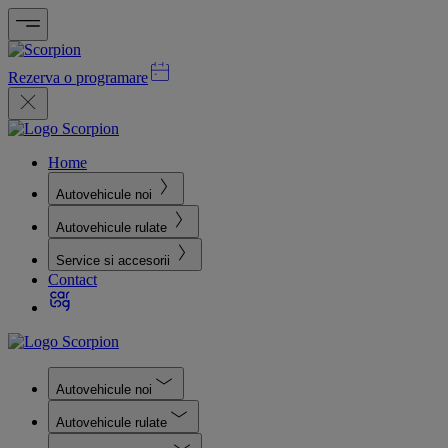
Rezerva o programare
Home
Autovehicule noi
Autovehicule rulate
Service si accesorii
Contact
Autovehicule noi
Autovehicule rulate