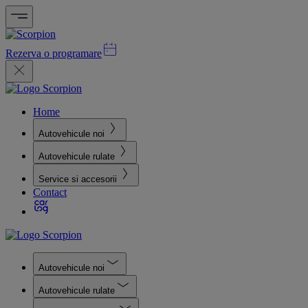
Rezerva o programare
Home
Autovehicule noi
Autovehicule rulate
Service si accesorii
Contact
Autovehicule noi
Autovehicule rulate