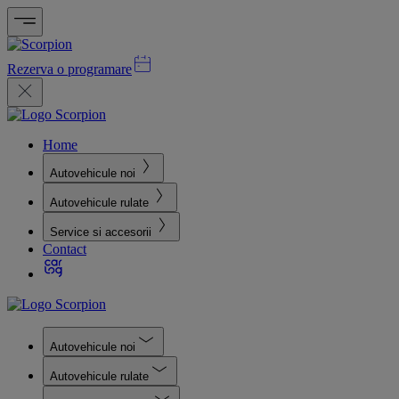
Rezerva o programare
Home
Autovehicule noi
Autovehicule rulate
Service si accesorii
Contact
Autovehicule noi
Autovehicule rulate