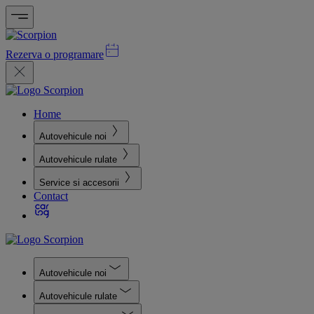
Rezerva o programare
Home
Autovehicule noi
Autovehicule rulate
Service si accesorii
Contact
Autovehicule noi
Autovehicule rulate