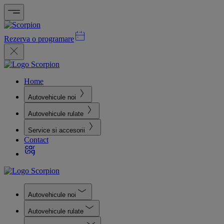
Rezerva o programare
Home
Autovehicule noi
Autovehicule rulate
Service si accesorii
Contact
Autovehicule noi
Autovehicule rulate