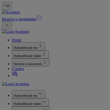
Rezerva o programare
Home
Autovehicule noi
Autovehicule rulate
Service si accesorii
Contact
Autovehicule noi
Autovehicule rulate