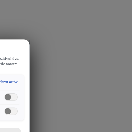
ozitivul dvs.
rile noastre
Mereu active