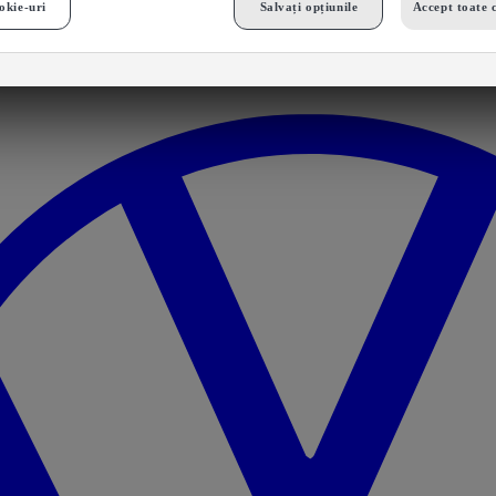
okie-uri
Salvați opțiunile
Accept toate 