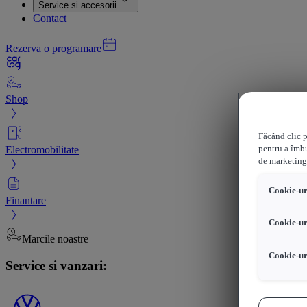
Service si accesorii
Contact
Rezerva o programare
Shop
Făcând clic p
Electromobilitate
pentru a îmbu
de marketing
Cookie-uri
Finantare
Cookie-ur
Marcile noastre
Cookie-ur
Service si vanzari: