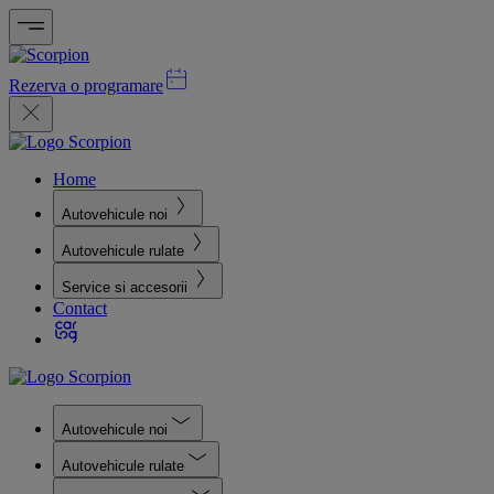
Rezerva o programare
Home
Autovehicule noi
Autovehicule rulate
Service si accesorii
Contact
Autovehicule noi
Autovehicule rulate