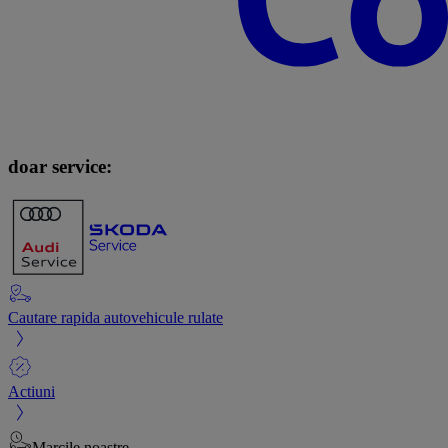
doar service:
Cautare rapida autovehicule rulate
Actiuni
Marcile noastre