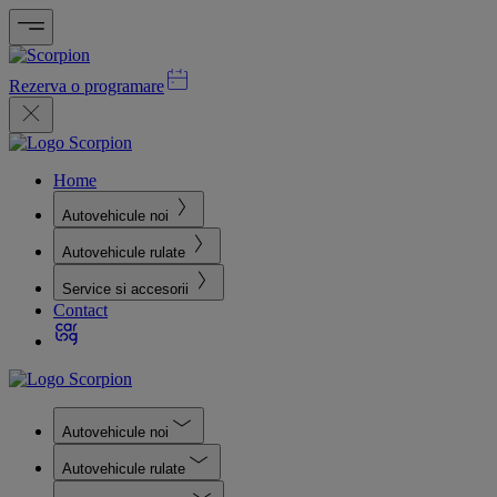
Rezerva o programare
Home
Autovehicule noi
Autovehicule rulate
Service si accesorii
Contact
Autovehicule noi
Autovehicule rulate